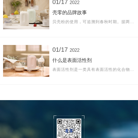
01/17
2022
壳零的品牌故事
贝壳粉的使用，可追溯到春秋时期。据两千多年前《周礼·考工记》记载，古人用「栏灰」和「蜃」混合液体清洗油质丝帛。蜃，就是贝壳粉。 千百年来，在福建沿海的一些村落，老人家会将煅烧后的贝壳粉兑水，秋冬季节用于浸泡餐具预防流感。多年前，壳零创始人陈总出差日本时发现，日本沿海村民同样有类似习惯，用贝壳粉洗涤日常果蔬餐具。 古籍的记载，民间的妙用，让陈总萌生了将贝壳粉推向更广泛用途的想法。经过四年的潜
01/17
2022
什么是表面活性剂
表面活性剂是一类具有表面活性的化合物，溶于水后，能显著降低溶液的表面张力或界面张力，并能改进溶液的增溶、乳化、分散、渗透、润湿、发泡能力，进一步增强洁净效果。市场上各类“果蔬净”、“奶瓶净”鱼龙混杂，为营造丰富的泡沫感官效果而滥用表面活性剂，不易冲洗干净，从而造成果蔬和奶瓶二次污染。01、大海的礼物很久很久以前，大海里住着许多贝壳精灵。精灵们让大海变得很干净，也为其他海洋生物补钙——贝壳是大海最好的