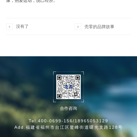
康，热爱运动，悦己经济。
没有了


壳零的品牌故事
合作咨询
Tel.
400-0699-156/18965053129
Add.福建省福州市台江区鳌峰街道曙光支路128号