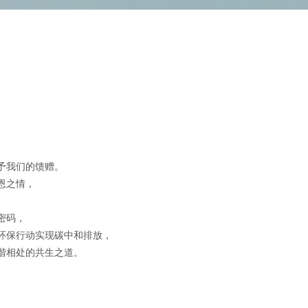
予我们的馈赠。
恩之情，
密码，
环保行动实现碳中和排放，
谐相处的共生之道。
。